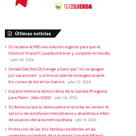
Últimas noticias
IU reclama al IMD una solución urgente para que el
histórico Triaca FC pueda entrenar y competir en Sevilla
julio 30, 2026
Ismael Sánchez (IU) exige a Sanz que “no se apague
por vacaciones” y active un plan de emergencia ante
los cortes de luz en los barrios
julio 22, 2026
Espacio memoria democrática de la Gavidia (Pregunta
para Pleno- Julio 2026)
julio 14, 2026
IU denuncia que la Junta vuelve a recortar en verano el
servicio de autobuses interurbanos y abandona a miles
de usuarios del área metropolitana
julio 8, 2026
Protección de las 102 familias residentes en las
viviendas protegidas de la Avenida Concejal Alberto