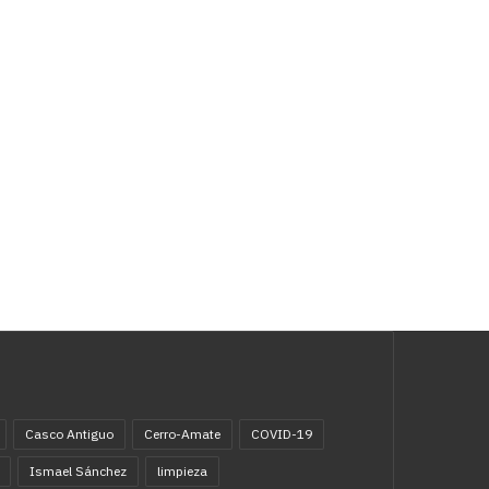
Casco Antiguo
Cerro-Amate
COVID-19
Ismael Sánchez
limpieza