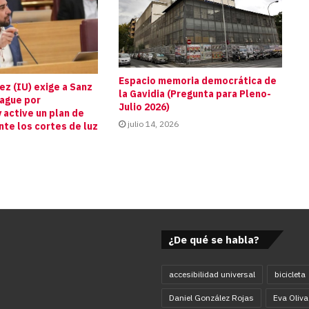
Espacio memoria democrática de
z (IU) exige a Sanz
la Gavidia (Pregunta para Pleno-
pague por
Julio 2026)
 active un plan de
julio 14, 2026
te los cortes de luz
s
¿De qué se habla?
accesibilidad universal
bicicleta
Daniel González Rojas
Eva Oliva