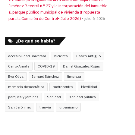
Jiménez Becerril n.º 27 y la incorporación del inmueble
al parque público municipal de vivienda (Propuesta
para la Comisión de Control- Julio 2026)
julio 6, 2026
¿De qué se habla?
accesibilidad universal
bicicleta
Casco Antiguo
Cerro-Amate
COVID-19
Daniel González Rojas
Eva Oliva
Ismael Sánchez
limpieza
memoria democrática
metrocentro
Movilidad
parques y jardines
Sanidad
sanidad pública
San Jerónimo
tranvía
urbanismo