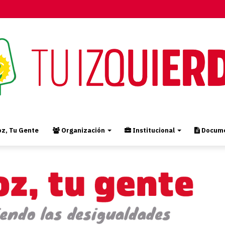
z, Tu Gente
Organización
Institucional
Docume