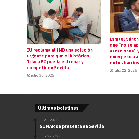
Ismael Sánche
que “no se a
IU reclama al IMD una solución
vacaciones” y
urgente para que el histórico
emergencia an
Triaca FC pueda entrenar y
en los barrio
competir en Sevilla
julio 22, 2026
julio 30, 2026
Últimos boletines
julio 2, 2023
SUMAR se presenta en Sevilla
junio 27, 2023