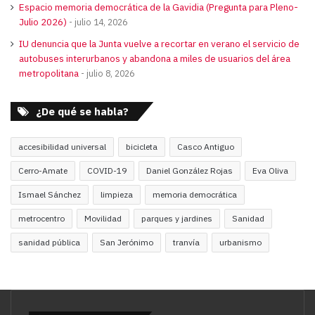
Espacio memoria democrática de la Gavidia (Pregunta para Pleno-
Julio 2026)
julio 14, 2026
IU denuncia que la Junta vuelve a recortar en verano el servicio de
autobuses interurbanos y abandona a miles de usuarios del área
metropolitana
julio 8, 2026
¿De qué se habla?
accesibilidad universal
bicicleta
Casco Antiguo
Cerro-Amate
COVID-19
Daniel González Rojas
Eva Oliva
Ismael Sánchez
limpieza
memoria democrática
metrocentro
Movilidad
parques y jardines
Sanidad
sanidad pública
San Jerónimo
tranvía
urbanismo