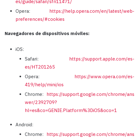
es/guide/safari/sfri11471/
Opera: ​
https://help.opera.com/en/latest/web-
preferences/#cookies
Navegadores de dispositivos móviles:
iOS:
Safari:
https://support.apple.com/es-
es/HT201265
Opera:
https://www.opera.com/es-
419/help/mini/ios
Chrome:
https://support.google.com/chrome/ans
wer/2392709?
hl=es&co=GENIE.Platform%3DiOS&oco=1
Android:
Chrome:
https://support.google.com/chrome/ans