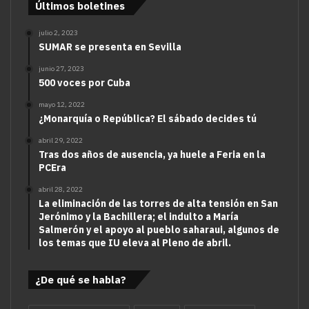
Últimos boletines
julio 2, 2023
SUMAR se presenta en Sevilla
junio 27, 2023
500 voces por Cuba
mayo 12, 2022
¿Monarquía o República? El sábado decides tú
abril 29, 2022
Tras dos años de ausencia, ya huele a Feria en la
PCEra
abril 28, 2022
La eliminación de las torres de alta tensión en San
Jerónimo y la Bachillera; el indulto a María
Salmerón y el apoyo al pueblo saharaui, algunos de
los temas que IU eleva al Pleno de abril.
¿De qué se habla?