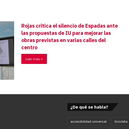
Rojas critica el silencio de Espadas ante
las propuestas de IU para mejorar las
obras previstas en varias calles del
centro
Leer más »
¿De qué se habla?
accesibilidad universal
bicicleta