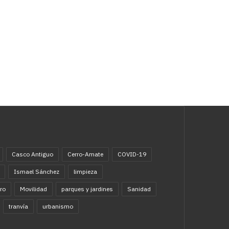
Casco Antiguo
Cerro-Amate
COVID-19
Ismael Sánchez
limpieza
ro
Movilidad
parques y jardines
Sanidad
tranvía
urbanismo