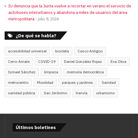
IU denuncia que la Junta vuelve a recortar en verano el servicio de
autobuses interurbanos y abandona a miles de usuarios del área
metropolitana
julio 8, 2026
¿De qué se habla?
accesibilidad universal
bicicleta
Casco Antiguo
Cerro-Amate
COVID-19
Daniel González Rojas
Eva Oliva
Ismael Sánchez
limpieza
memoria democrática
metrocentro
Movilidad
parques y jardines
Sanidad
sanidad pública
San Jerónimo
tranvía
urbanismo
Últimos boletines