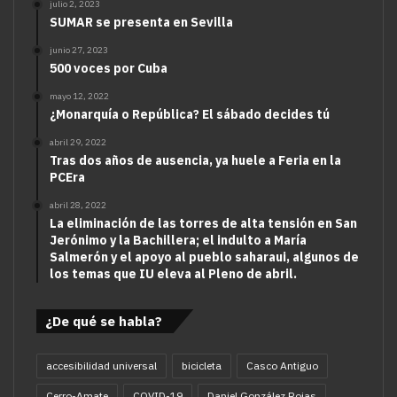
julio 2, 2023
SUMAR se presenta en Sevilla
junio 27, 2023
500 voces por Cuba
mayo 12, 2022
¿Monarquía o República? El sábado decides tú
abril 29, 2022
Tras dos años de ausencia, ya huele a Feria en la
PCEra
abril 28, 2022
La eliminación de las torres de alta tensión en San
Jerónimo y la Bachillera; el indulto a María
Salmerón y el apoyo al pueblo saharaui, algunos de
los temas que IU eleva al Pleno de abril.
¿De qué se habla?
accesibilidad universal
bicicleta
Casco Antiguo
Cerro-Amate
COVID-19
Daniel González Rojas