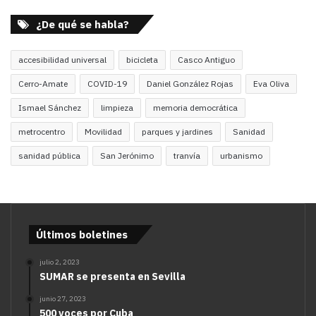
¿De qué se habla?
accesibilidad universal
bicicleta
Casco Antiguo
Cerro-Amate
COVID-19
Daniel González Rojas
Eva Oliva
Ismael Sánchez
limpieza
memoria democrática
metrocentro
Movilidad
parques y jardines
Sanidad
sanidad pública
San Jerónimo
tranvía
urbanismo
Últimos boletines
julio 2, 2023
SUMAR se presenta en Sevilla
junio 27, 2023
500 voces por Cuba