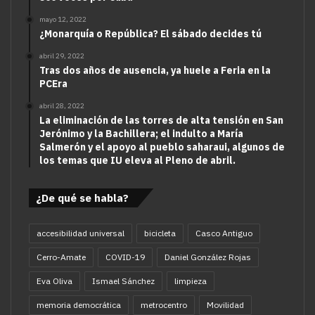
mayo 12, 2022
¿Monarquía o República? El sábado decides tú
abril 29, 2022
Tras dos años de ausencia, ya huele a Feria en la
PCEra
abril 28, 2022
La eliminación de las torres de alta tensión en San
Jerónimo y la Bachillera; el indulto a María
Salmerón y el apoyo al pueblo saharaui, algunos de
los temas que IU eleva al Pleno de abril.
¿De qué se habla?
accesibilidad universal
bicicleta
Casco Antiguo
Cerro-Amate
COVID-19
Daniel González Rojas
Eva Oliva
Ismael Sánchez
limpieza
memoria democrática
metrocentro
Movilidad