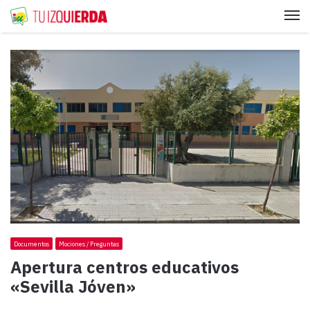
Me
Documentos
Mociones / Preguntas
Apertura centros educativos
«Sevilla Jóven»