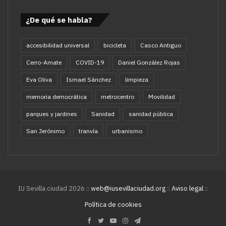
¿De qué se habla?
accesibilidad universal
bicicleta
Casco Antiguo
Cerro-Amate
COVID-19
Daniel González Rojas
Eva Oliva
Ismael Sánchez
limpieza
memoria democrática
metrocentro
Movilidad
parques y jardines
Sanidad
sanidad pública
San Jerónimo
tranvía
urbanismo
IU Sevilla ciudad 2026 ::
web@iusevillaciudad.org
::
Aviso legal
::
Política de cookies
Facebook
Twitter
YouTube
Instagram
Telegram