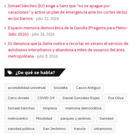
Ismael Sánchez (IU) exige a Sanz que “no se apague por
vacaciones” y active un plan de emergencia ante los cortes de luz
en los barrios
julio 22, 2026
Espacio memoria democrática de la Gavidia (Pregunta para Pleno-
Julio 2026)
julio 14, 2026
IU denuncia que la Junta vuelve a recortar en verano el servicio de
autobuses interurbanos y abandona a miles de usuarios del área
metropolitana
julio 8, 2026
¿De qué se habla?
accesibilidad universal
bicicleta
Casco Antiguo
Cerro-Amate
COVID-19
Daniel González Rojas
Eva Oliva
Ismael Sánchez
limpieza
memoria democrática
metrocentro
Movilidad
parques y jardines
Sanidad
sanidad pública
San Jerónimo
tranvía
urbanismo