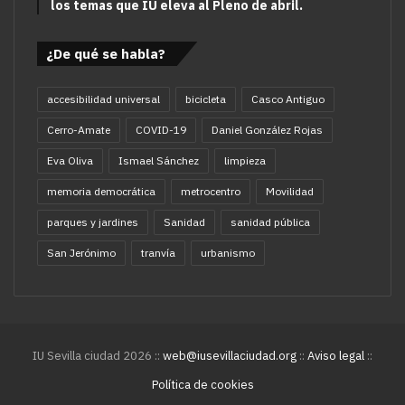
los temas que IU eleva al Pleno de abril.
¿De qué se habla?
accesibilidad universal
bicicleta
Casco Antiguo
Cerro-Amate
COVID-19
Daniel González Rojas
Eva Oliva
Ismael Sánchez
limpieza
memoria democrática
metrocentro
Movilidad
parques y jardines
Sanidad
sanidad pública
San Jerónimo
tranvía
urbanismo
IU Sevilla ciudad 2026 ::
web@iusevillaciudad.org
::
Aviso legal
::
Política de cookies