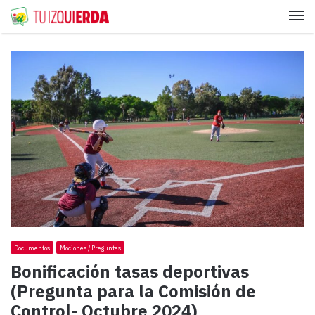
Me
Documentos
Mociones / Preguntas
Bonificación tasas deportivas
(Pregunta para la Comisión de
Control- Octubre 2024)