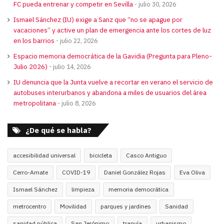
FC pueda entrenar y competir en Sevilla
julio 30, 2026
Ismael Sánchez (IU) exige a Sanz que “no se apague por
vacaciones” y active un plan de emergencia ante los cortes de luz
en los barrios
julio 22, 2026
Espacio memoria democrática de la Gavidia (Pregunta para Pleno-
Julio 2026)
julio 14, 2026
IU denuncia que la Junta vuelve a recortar en verano el servicio de
autobuses interurbanos y abandona a miles de usuarios del área
metropolitana
julio 8, 2026
¿De qué se habla?
accesibilidad universal
bicicleta
Casco Antiguo
Cerro-Amate
COVID-19
Daniel González Rojas
Eva Oliva
Ismael Sánchez
limpieza
memoria democrática
metrocentro
Movilidad
parques y jardines
Sanidad
sanidad pública
San Jerónimo
tranvía
urbanismo