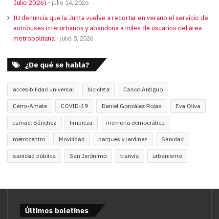
Julio 2026)
julio 14, 2026
IU denuncia que la Junta vuelve a recortar en verano el servicio de
autobuses interurbanos y abandona a miles de usuarios del área
metropolitana
julio 8, 2026
¿De qué se habla?
accesibilidad universal
bicicleta
Casco Antiguo
Cerro-Amate
COVID-19
Daniel González Rojas
Eva Oliva
Ismael Sánchez
limpieza
memoria democrática
metrocentro
Movilidad
parques y jardines
Sanidad
sanidad pública
San Jerónimo
tranvía
urbanismo
Últimos boletines