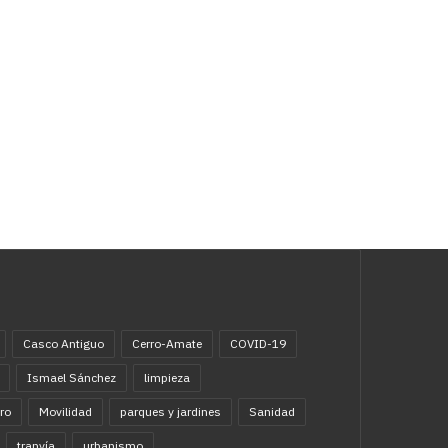
Casco Antiguo
Cerro-Amate
COVID-19
Ismael Sánchez
limpieza
ro
Movilidad
parques y jardines
Sanidad
tranvía
urbanismo