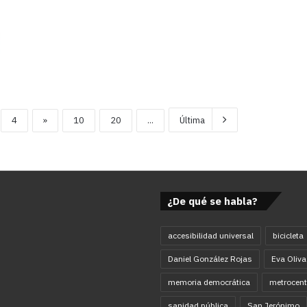
4
»
10
20
...
Última
¿De qué se habla?
accesibilidad universal
bicicleta
Daniel González Rojas
Eva Oliva
memoria democrática
metrocent
sanidad pública
San Jerónimo