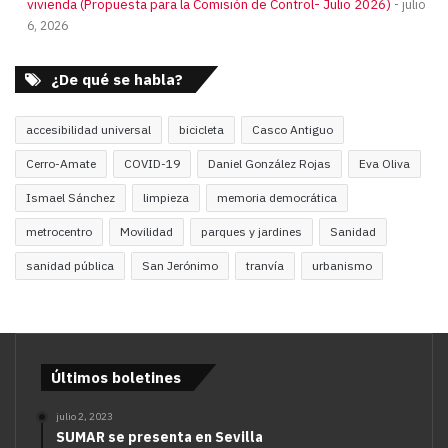
vivienda (Propuesta para la Comisión de Control- Julio 2026)
julio
6, 2026
¿De qué se habla?
accesibilidad universal
bicicleta
Casco Antiguo
Cerro-Amate
COVID-19
Daniel González Rojas
Eva Oliva
Ismael Sánchez
limpieza
memoria democrática
metrocentro
Movilidad
parques y jardines
Sanidad
sanidad pública
San Jerónimo
tranvía
urbanismo
Últimos boletines
julio 2, 2023
SUMAR se presenta en Sevilla