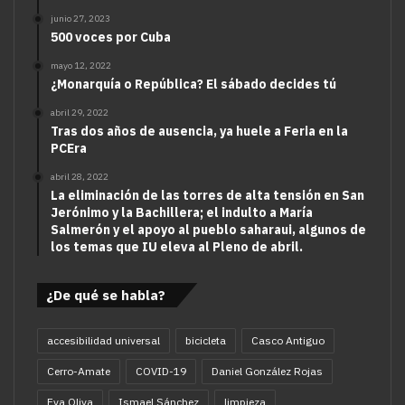
junio 27, 2023
500 voces por Cuba
mayo 12, 2022
¿Monarquía o República? El sábado decides tú
abril 29, 2022
Tras dos años de ausencia, ya huele a Feria en la
PCEra
abril 28, 2022
La eliminación de las torres de alta tensión en San
Jerónimo y la Bachillera; el indulto a María
Salmerón y el apoyo al pueblo saharaui, algunos de
los temas que IU eleva al Pleno de abril.
¿De qué se habla?
accesibilidad universal
bicicleta
Casco Antiguo
Cerro-Amate
COVID-19
Daniel González Rojas
Eva Oliva
Ismael Sánchez
limpieza