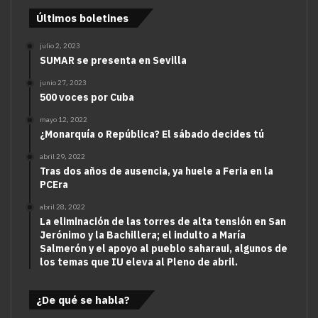
Últimos boletines
julio 2, 2023
SUMAR se presenta en Sevilla
junio 27, 2023
500 voces por Cuba
mayo 12, 2022
¿Monarquía o República? El sábado decides tú
abril 29, 2022
Tras dos años de ausencia, ya huele a Feria en la
PCEra
abril 28, 2022
La eliminación de las torres de alta tensión en San
Jerónimo y la Bachillera; el indulto a María
Salmerón y el apoyo al pueblo saharaui, algunos de
los temas que IU eleva al Pleno de abril.
¿De qué se habla?