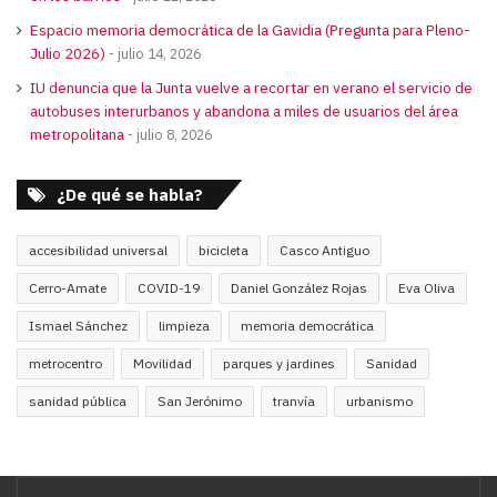
Espacio memoria democrática de la Gavidia (Pregunta para Pleno-
Julio 2026)
julio 14, 2026
IU denuncia que la Junta vuelve a recortar en verano el servicio de
autobuses interurbanos y abandona a miles de usuarios del área
metropolitana
julio 8, 2026
¿De qué se habla?
accesibilidad universal
bicicleta
Casco Antiguo
Cerro-Amate
COVID-19
Daniel González Rojas
Eva Oliva
Ismael Sánchez
limpieza
memoria democrática
metrocentro
Movilidad
parques y jardines
Sanidad
sanidad pública
San Jerónimo
tranvía
urbanismo