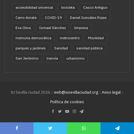
accesibilidad universal
bicicleta
Casco Antiguo
Cerro-Amate
COVID-19
Daniel González Rojas
Eva Oliva
Ismael Sánchez
limpieza
memoria democrática
metrocentro
Movilidad
parques y jardines
Sanidad
sanidad pública
San Jerónimo
tranvía
urbanismo
IU Sevilla ciudad 2026 ::
web@iusevillaciudad.org
::
Aviso legal
::
Política de cookies
Facebook
Twitter
YouTube
Instagram
Telegram
Facebook
Twitter
WhatsApp
Telegram