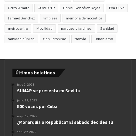
Cerro-Amate
COVID-19
Daniel González Rojas
Eva Oliva
Ismael Sánchez
limpieza
memoria democrática
metrocentro
Movilidad
parques y jardines
Sanidad
sanidad pública
San Jerónimo
tranvía
urbanismo
Últimos boletines
julio 2, 2023
SUMAR se presenta en Sevilla
junio 27, 2023
500 voces por Cuba
mayo 12, 2022
¿Monarquía o República? El sábado decides tú
abril 29, 2022