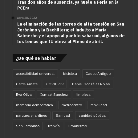
Tras dos años de ausencia, ya huele a Feria en la
PCEra
abril 28, 2022
La eliminación de las torres de alta tensión en San
Jerónimo y la Bachillera; el indulto a María
Salmerón y el apoyo al pueblo saharaui, algunos de
los temas que IU eleva al Pleno de abril.
¿De qué se habla?
accesibilidad universal
bicicleta
Casco Antiguo
Cerro-Amate
COVID-19
Daniel González Rojas
Eva Oliva
Ismael Sánchez
limpieza
memoria democrática
metrocentro
Movilidad
parques y jardines
Sanidad
sanidad pública
San Jerónimo
tranvía
urbanismo