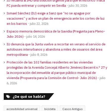
IU reclama al IMD una solución urgente para que el histórico Triaca
FC pueda entrenar y competir en Sevilla
julio 30, 2026
Ismael Sánchez (IU) exige a Sanz que “no se apague por
vacaciones” y active un plan de emergencia ante los cortes de luz
en los barrios
julio 22, 2026
Espacio memoria democrática de la Gavidia (Pregunta para Pleno-
Julio 2026)
julio 14, 2026
IU denuncia que la Junta vuelve a recortar en verano el servicio de
autobuses interurbanos y abandona a miles de usuarios del área
metropolitana
julio 8, 2026
Protección de las 102 familias residentes en las viviendas
protegidas de la Avenida Concejal Alberto Jiménez Becerril n.º 27 y
la incorporación del inmueble al parque público municipal de
vivienda (Propuesta para la Comisión de Control- Julio 2026)
julio
6, 2026
¿De qué se habla?
accesibilidad universal
bicicleta
Casco Antiguo