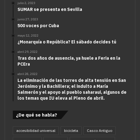
julio 2, 2023
SUMAR se presenta en Sevilla
junio 27, 2023
500 voces por Cuba
mayo 12, 2022
¿Monarquía o República? El sábado decides tú
abril 29, 2022
Tras dos años de ausencia, ya huele a Feria en la
PCEra
abril 28, 2022
La eliminación de las torres de alta tensión en San
Jerónimo y la Bachillera; el indulto a María
Salmerón y el apoyo al pueblo saharaui, algunos de
los temas que IU eleva al Pleno de abril.
¿De qué se habla?
accesibilidad universal
bicicleta
Casco Antiguo