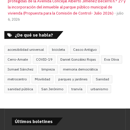
protegidas de la Avenida Concejal Alberto Jiménez Becerril n.º 27 y
la incorporación del inmueble al parque público municipal de
vivienda (Propuesta para la Comisión de Control- Julio 2026)
julio
6, 2026
¿De qué se habla?
accesibilidad universal
bicicleta
Casco Antiguo
Cerro-Amate
COVID-19
Daniel González Rojas
Eva Oliva
Ismael Sánchez
limpieza
memoria democrática
metrocentro
Movilidad
parques y jardines
Sanidad
sanidad pública
San Jerónimo
tranvía
urbanismo
Últimos boletines