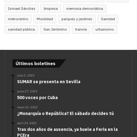
Ismael Sánchez
limpieza
memoria democrática
metrocentro
Movilidad
parques y jardines
Sanidad
sanidad pública
San Jerónimo
tranvía
urbanismo
Últimos boletines
julio 2, 2023
SUMAR se presenta en Sevilla
junio 27, 2023
500 voces por Cuba
mayo 12, 2022
¿Monarquía o República? El sábado decides tú
abril 29, 2022
Tras dos años de ausencia, ya huele a Feria en la
PCEra