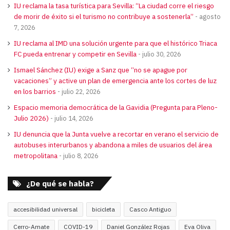
IU reclama la tasa turística para Sevilla: “La ciudad corre el riesgo
de morir de éxito si el turismo no contribuye a sostenerla”
agosto
7, 2026
IU reclama al IMD una solución urgente para que el histórico Triaca
FC pueda entrenar y competir en Sevilla
julio 30, 2026
Ismael Sánchez (IU) exige a Sanz que “no se apague por
vacaciones” y active un plan de emergencia ante los cortes de luz
en los barrios
julio 22, 2026
Espacio memoria democrática de la Gavidia (Pregunta para Pleno-
Julio 2026)
julio 14, 2026
IU denuncia que la Junta vuelve a recortar en verano el servicio de
autobuses interurbanos y abandona a miles de usuarios del área
metropolitana
julio 8, 2026
¿De qué se habla?
accesibilidad universal
bicicleta
Casco Antiguo
Cerro-Amate
COVID-19
Daniel González Rojas
Eva Oliva