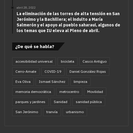
abril 28, 2022
La eliminación de las torres de alta tensión en San
Jerónimo y la Bachillera; el indulto a María
Salmerón y el apoyo al pueblo saharaui, algunos de
los temas que IU eleva al Pleno de abril.
¿De qué se habla?
accesibilidad universal
bicicleta
Casco Antiguo
Cerro-Amate
COVID-19
Daniel González Rojas
Eva Oliva
Ismael Sánchez
limpieza
memoria democrática
metrocentro
Movilidad
parques y jardines
Sanidad
sanidad pública
San Jerónimo
tranvía
urbanismo