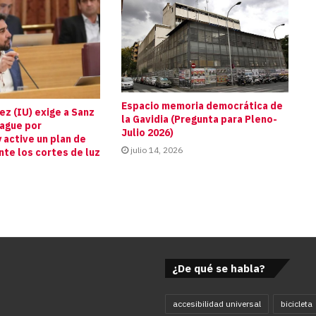
Espacio memoria democrática de
z (IU) exige a Sanz
la Gavidia (Pregunta para Pleno-
pague por
Julio 2026)
 active un plan de
julio 14, 2026
te los cortes de luz
s
¿De qué se habla?
accesibilidad universal
bicicleta