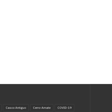
Casco Antiguo
Cerro-Amate
COVID-19