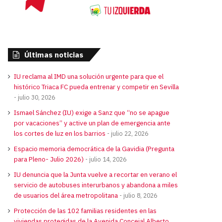
Últimas noticias
IU reclama al IMD una solución urgente para que el
histórico Triaca FC pueda entrenar y competir en Sevilla
julio 30, 2026
Ismael Sánchez (IU) exige a Sanz que “no se apague
por vacaciones” y active un plan de emergencia ante
los cortes de luz en los barrios
julio 22, 2026
Espacio memoria democrática de la Gavidia (Pregunta
para Pleno- Julio 2026)
julio 14, 2026
IU denuncia que la Junta vuelve a recortar en verano el
servicio de autobuses interurbanos y abandona a miles
de usuarios del área metropolitana
julio 8, 2026
Protección de las 102 familias residentes en las
viviendas protegidas de la Avenida Concejal Alberto