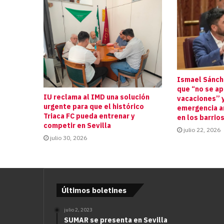
Ismael Sánche
que “no se a
IU reclama al IMD una solución
vacaciones” y
urgente para que el histórico
emergencia an
Triaca FC pueda entrenar y
en los barrio
competir en Sevilla
julio 22, 2026
julio 30, 2026
Últimos boletines
julio 2, 2023
SUMAR se presenta en Sevilla