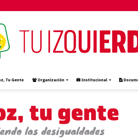
z, Tu Gente
Organización
Institucional
Docume