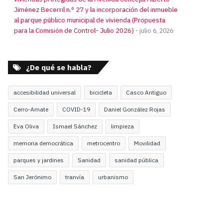
Jiménez Becerril n.º 27 y la incorporación del inmueble
al parque público municipal de vivienda (Propuesta
para la Comisión de Control- Julio 2026)
julio 6, 2026
¿De qué se habla?
accesibilidad universal
bicicleta
Casco Antiguo
Cerro-Amate
COVID-19
Daniel González Rojas
Eva Oliva
Ismael Sánchez
limpieza
memoria democrática
metrocentro
Movilidad
parques y jardines
Sanidad
sanidad pública
San Jerónimo
tranvía
urbanismo