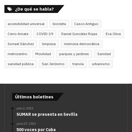
¿De qué se habla?
accesibilidad universal
bicicleta
Casco Antiguo
Cerro-Amate
COVID-19
Daniel González Rojas
Eva Oliva
Ismael Sánchez
limpieza
memoria democrática
metrocentro
Movilidad
parques y jardines
Sanidad
sanidad pública
San Jerónimo
tranvía
urbanismo
Últimos boletines
julio 2, 2023
SUMAR se presenta en Sevilla
junio 27, 2023
500 voces por Cuba