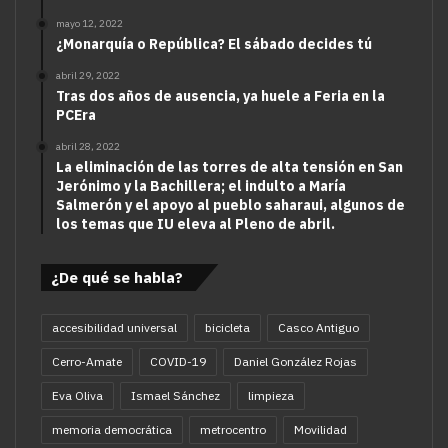
mayo 12, 2022
¿Monarquía o República? El sábado decides tú
abril 29, 2022
Tras dos años de ausencia, ya huele a Feria en la
PCEra
abril 28, 2022
La eliminación de las torres de alta tensión en San
Jerónimo y la Bachillera; el indulto a María
Salmerón y el apoyo al pueblo saharaui, algunos de
los temas que IU eleva al Pleno de abril.
¿De qué se habla?
accesibilidad universal
bicicleta
Casco Antiguo
Cerro-Amate
COVID-19
Daniel González Rojas
Eva Oliva
Ismael Sánchez
limpieza
memoria democrática
metrocentro
Movilidad