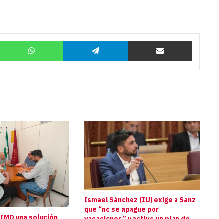
Twitter
WhatsApp
Telegram
Compartir por correo
Ismael Sánchez (IU) exige a Sanz
que “no se apague por
 IMD una solución
vacaciones” y active un plan de