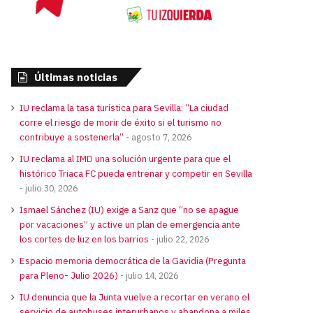
Últimas noticias
IU reclama la tasa turística para Sevilla: “La ciudad
corre el riesgo de morir de éxito si el turismo no
contribuye a sostenerla”
agosto 7, 2026
IU reclama al IMD una solución urgente para que el
histórico Triaca FC pueda entrenar y competir en Sevilla
julio 30, 2026
Ismael Sánchez (IU) exige a Sanz que “no se apague
por vacaciones” y active un plan de emergencia ante
los cortes de luz en los barrios
julio 22, 2026
Espacio memoria democrática de la Gavidia (Pregunta
para Pleno- Julio 2026)
julio 14, 2026
IU denuncia que la Junta vuelve a recortar en verano el
servicio de autobuses interurbanos y abandona a miles