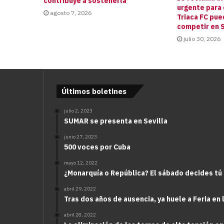
contribuye a sostenerla”
urgente para 
agosto 7, 2026
Triaca FC pue
competir en S
julio 30, 2026
Últimos boletines
julio 2, 2023
SUMAR se presenta en Sevilla
junio 27, 2023
500 voces por Cuba
mayo 12, 2022
¿Monarquía o República? El sábado decides tú
abril 29, 2022
Tras dos años de ausencia, ya huele a Feria en 
abril 28, 2022