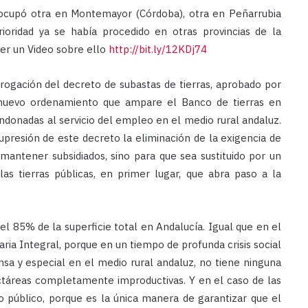
 ocupó otra en Montemayor (Córdoba), otra en Peñarrubia
ioridad ya se había procedido en otras provincias de la
er un Video sobre ello
http://bit.ly/12KDj74
erogación del decreto de subastas de tierras, aprobado por
 nuevo ordenamiento que ampare el Banco de tierras en
ndonadas al servicio del empleo en el medio rural andaluz.
upresión de este decreto la eliminación de la exigencia de
 mantener subsidiados, sino para que sea sustituido por un
s tierras públicas, en primer lugar, que abra paso a la
l 85% de la superficie total en Andalucía. Igual que en el
ria Integral, porque en un tiempo de profunda crisis social
sa y especial en el medio rural andaluz, no tiene ninguna
ctáreas completamente improductivas. Y en el caso de las
lo público, porque es la única manera de garantizar que el