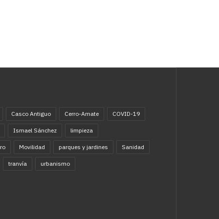
Casco Antiguo
Cerro-Amate
COVID-19
Ismael Sánchez
limpieza
ro
Movilidad
parques y jardines
Sanidad
tranvía
urbanismo