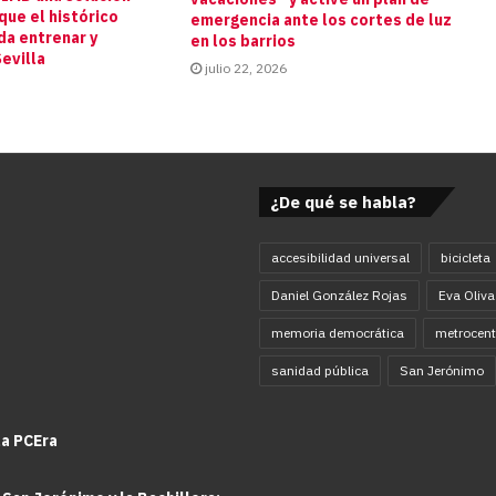
que el histórico
emergencia ante los cortes de luz
da entrenar y
en los barrios
evilla
julio 22, 2026
¿De qué se habla?
accesibilidad universal
bicicleta
Daniel González Rojas
Eva Oliva
memoria democrática
metrocent
sanidad pública
San Jerónimo
la PCEra