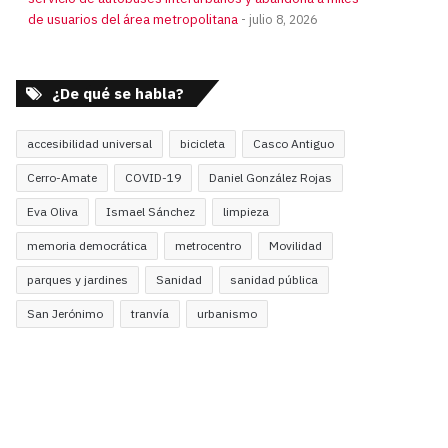
de usuarios del área metropolitana
julio 8, 2026
¿De qué se habla?
accesibilidad universal
bicicleta
Casco Antiguo
Cerro-Amate
COVID-19
Daniel González Rojas
Eva Oliva
Ismael Sánchez
limpieza
memoria democrática
metrocentro
Movilidad
parques y jardines
Sanidad
sanidad pública
San Jerónimo
tranvía
urbanismo