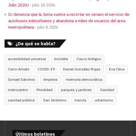
Julio 2026)
julio 14, 2026
IU denuncia que la Junta vuelve a recortar en verano el servicio de
autobuses interurbanos y abandona a miles de usuarios del área
metropolitana
julio 8, 2026
¿De qué se habla?
accesibilidad universal
bicicleta
Casco Antiguo
Cerro-Amate
COVID-19
Daniel González Rojas
Eva Oliva
Ismael Sánchez
limpieza
memoria democrática
metrocentro
Movilidad
parques y jardines
Sanidad
sanidad pública
San Jerónimo
tranvía
urbanismo
Últimos boletines