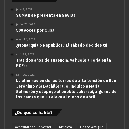
julio 2, 2023
SUMAR se presenta en Sevilla
junio 27, 2023
500 voces por Cuba
mayo 12, 2022
¿Monarquía o República? El sábado decides tú
abril 29, 2022
Tras dos años de ausencia, ya huele a Feria en la
PCEra
abril 28, 2022
La eliminación de las torres de alta tensión en San
Jerónimo y la Bachillera; el indulto a María
Salmerón y el apoyo al pueblo saharaui, algunos de
los temas que IU eleva al Pleno de abril.
¿De qué se habla?
accesibilidad universal
bicicleta
Casco Antiguo