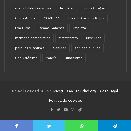
accesibilidad universal
bicicleta
Casco Antiguo
Cerro-Amate
COVID-19
Daniel González Rojas
Eva Oliva
Ismael Sánchez
limpieza
memoria democrática
metrocentro
Movilidad
parques y jardines
Sanidad
sanidad pública
San Jerónimo
tranvía
urbanismo
IU Sevilla ciudad 2026 ::
web@iusevillaciudad.org
::
Aviso legal
::
Política de cookies
Facebook
Twitter
YouTube
Instagram
Telegram