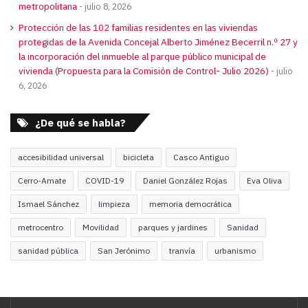
metropolitana
julio 8, 2026
Protección de las 102 familias residentes en las viviendas
protegidas de la Avenida Concejal Alberto Jiménez Becerril n.º 27 y
la incorporación del inmueble al parque público municipal de
vivienda (Propuesta para la Comisión de Control- Julio 2026)
julio
6, 2026
¿De qué se habla?
accesibilidad universal
bicicleta
Casco Antiguo
Cerro-Amate
COVID-19
Daniel González Rojas
Eva Oliva
Ismael Sánchez
limpieza
memoria democrática
metrocentro
Movilidad
parques y jardines
Sanidad
sanidad pública
San Jerónimo
tranvía
urbanismo