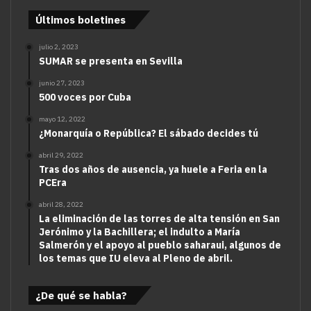
Últimos boletines
julio 2, 2023
SUMAR se presenta en Sevilla
junio 27, 2023
500 voces por Cuba
mayo 12, 2022
¿Monarquía o República? El sábado decides tú
abril 29, 2022
Tras dos años de ausencia, ya huele a Feria en la
PCEra
abril 28, 2022
La eliminación de las torres de alta tensión en San
Jerónimo y la Bachillera; el indulto a María
Salmerón y el apoyo al pueblo saharaui, algunos de
los temas que IU eleva al Pleno de abril.
¿De qué se habla?