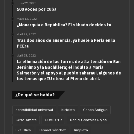
junio 27, 2023
500 voces por Cuba
mayo 12, 2022
¿Monarquía o República? El sábado decides tú
abril 29, 2022
Tras dos años de ausencia, ya huele a Feria en la
PCEra
abril 28, 2022
La eliminación de las torres de alta tensión en San
Jerónimo y la Bachillera; el indulto a María
Salmerón y el apoyo al pueblo saharaui, algunos de
los temas que IU eleva al Pleno de abril.
¿De qué se habla?
accesibilidad universal
bicicleta
Casco Antiguo
Cerro-Amate
COVID-19
Daniel González Rojas
Eva Oliva
Ismael Sánchez
limpieza