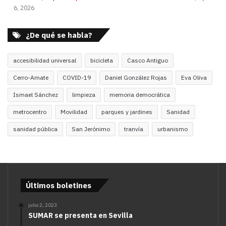
6, 2026
¿De qué se habla?
accesibilidad universal
bicicleta
Casco Antiguo
Cerro-Amate
COVID-19
Daniel González Rojas
Eva Oliva
Ismael Sánchez
limpieza
memoria democrática
metrocentro
Movilidad
parques y jardines
Sanidad
sanidad pública
San Jerónimo
tranvía
urbanismo
Últimos boletines
julio 2, 2023
SUMAR se presenta en Sevilla