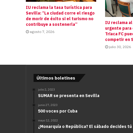
IU reclama la tasa turística para
Sevilla: “La ciudad corre el riesgo
de morir de éxito si el turismo no
IU reclama al
contribuye a sostenerla”
urgente para 
agosto 7, 2026
Triaca FC pue
competir en S
julio 30, 2026
Últimos boletines
julio 2, 2023
SUMAR se presenta en Sevilla
junio 27, 2023
500 voces por Cuba
mayo 12, 2022
¿Monarquía o República? El sábado decides tú