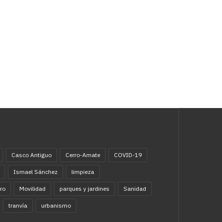
Casco Antiguo
Cerro-Amate
COVID-19
Ismael Sánchez
limpieza
ro
Movilidad
parques y jardines
Sanidad
tranvía
urbanismo