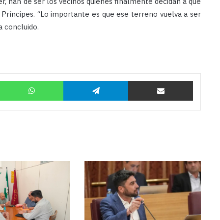
er, han de ser los vecinos quienes finalmente decidan a qué
 Príncipes. “Lo importante es que ese terreno vuelva a ser
ha concluido.
Twitter
WhatsApp
Telegram
Compartir por correo