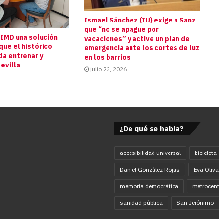
Ismael Sánchez (IU) exige a Sanz
que “no se apague por
 IMD una solución
vacaciones” y active un plan de
que el histórico
emergencia ante los cortes de luz
da entrenar y
en los barrios
evilla
julio 22, 2026
¿De qué se habla?
accesibilidad universal
bicicleta
Daniel González Rojas
Eva Oliva
memoria democrática
metrocent
sanidad pública
San Jerónimo