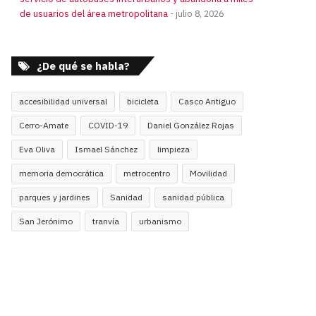
de usuarios del área metropolitana
julio 8, 2026
¿De qué se habla?
accesibilidad universal
bicicleta
Casco Antiguo
Cerro-Amate
COVID-19
Daniel González Rojas
Eva Oliva
Ismael Sánchez
limpieza
memoria democrática
metrocentro
Movilidad
parques y jardines
Sanidad
sanidad pública
San Jerónimo
tranvía
urbanismo