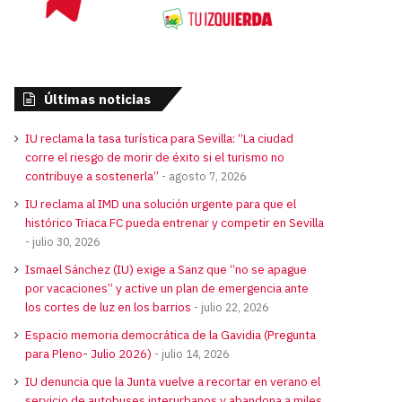
Últimas noticias
IU reclama la tasa turística para Sevilla: “La ciudad
corre el riesgo de morir de éxito si el turismo no
contribuye a sostenerla”
agosto 7, 2026
IU reclama al IMD una solución urgente para que el
histórico Triaca FC pueda entrenar y competir en Sevilla
julio 30, 2026
Ismael Sánchez (IU) exige a Sanz que “no se apague
por vacaciones” y active un plan de emergencia ante
los cortes de luz en los barrios
julio 22, 2026
Espacio memoria democrática de la Gavidia (Pregunta
para Pleno- Julio 2026)
julio 14, 2026
IU denuncia que la Junta vuelve a recortar en verano el
servicio de autobuses interurbanos y abandona a miles