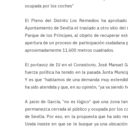
ocupada por los coches”
El Pleno del Distrito Los Remedios ha aprobado
Ayuntamiento de Sevilla el traslado a otro sitio de
Parque de los Príncipes, al objeto de recuperar este
apertura de un proceso de participación ciudadana pa
aproximadamente 11.600 metros cuadrados.
El portavoz de IU en el Consistorio, José Manuel Ga
fuerza política ha tenido en la pasada Junta Munic
Y es que “hablamos de una demanda muy extendida 
ha sido atendida y que, en su opinión, “ya va siendo 
A juicio de García, “no es lógico” que una zona ta
permanezca cerrada al público y ocupada por los coc
de Sevilla. Por eso, en la propuesta que ha sido re
Unida insiste en que se le busque ya una ubicación