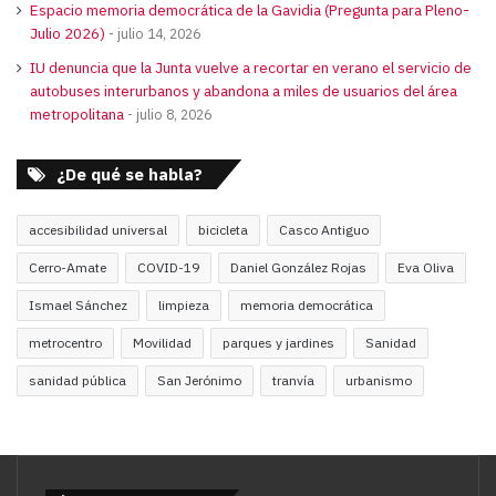
Espacio memoria democrática de la Gavidia (Pregunta para Pleno-
Julio 2026)
julio 14, 2026
IU denuncia que la Junta vuelve a recortar en verano el servicio de
autobuses interurbanos y abandona a miles de usuarios del área
metropolitana
julio 8, 2026
¿De qué se habla?
accesibilidad universal
bicicleta
Casco Antiguo
Cerro-Amate
COVID-19
Daniel González Rojas
Eva Oliva
Ismael Sánchez
limpieza
memoria democrática
metrocentro
Movilidad
parques y jardines
Sanidad
sanidad pública
San Jerónimo
tranvía
urbanismo