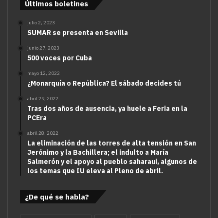
Últimos boletines
julio 2, 2023
SUMAR se presenta en Sevilla
junio 27, 2023
500 voces por Cuba
mayo 12, 2022
¿Monarquía o República? El sábado decides tú
abril 29, 2022
Tras dos años de ausencia, ya huele a Feria en la
PCEra
abril 28, 2022
La eliminación de las torres de alta tensión en San
Jerónimo y la Bachillera; el indulto a María
Salmerón y el apoyo al pueblo saharaui, algunos de
los temas que IU eleva al Pleno de abril.
¿De qué se habla?