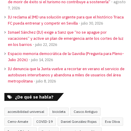
de morir de éxito si el turismo no contribuye a sostenerla”
agosto
7, 2026
IU reclama al IMD una solución urgente para que el histórico Triaca
FC pueda entrenar y competir en Sevilla
julio 30, 2026
Ismael Sánchez (IU) exige a Sanz que “no se apague por
vacaciones” y active un plan de emergencia ante los cortes de luz
en los barrios
julio 22, 2026
Espacio memoria democrática de la Gavidia (Pregunta para Pleno-
Julio 2026)
julio 14, 2026
IU denuncia que la Junta vuelve a recortar en verano el servicio de
autobuses interurbanos y abandona a miles de usuarios del área
metropolitana
julio 8, 2026
¿De qué se habla?
accesibilidad universal
bicicleta
Casco Antiguo
Cerro-Amate
COVID-19
Daniel González Rojas
Eva Oliva