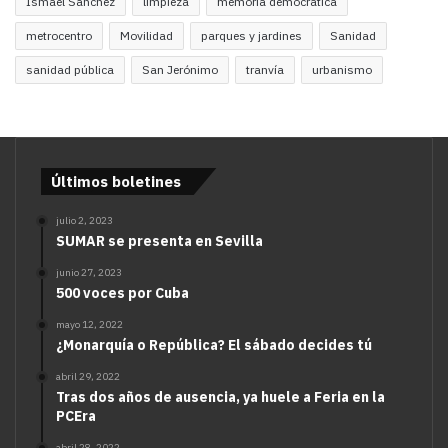
Ismael Sánchez
limpieza
memoria democrática
metrocentro
Movilidad
parques y jardines
Sanidad
sanidad pública
San Jerónimo
tranvía
urbanismo
Últimos boletines
julio 2, 2023
SUMAR se presenta en Sevilla
junio 27, 2023
500 voces por Cuba
mayo 12, 2022
¿Monarquía o República? El sábado decides tú
abril 29, 2022
Tras dos años de ausencia, ya huele a Feria en la
PCEra
abril 28, 2022