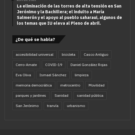
La eliminación de las torres de alta tensión en San
Jerónimo y la Bachillera; el indulto a María
Salmerón y el apoyo al pueblo saharaui, algunos de
los temas que IU eleva al Pleno de abril.
¿De qué se habla?
accesibilidad universal
bicicleta
Casco Antiguo
Cerro-Amate
COVID-19
Daniel González Rojas
Eva Oliva
Ismael Sánchez
limpieza
memoria democrática
metrocentro
Movilidad
parques y jardines
Sanidad
sanidad pública
San Jerónimo
tranvía
urbanismo