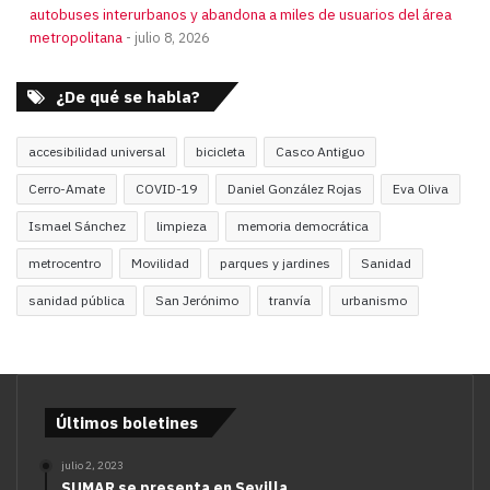
autobuses interurbanos y abandona a miles de usuarios del área
metropolitana
julio 8, 2026
¿De qué se habla?
accesibilidad universal
bicicleta
Casco Antiguo
Cerro-Amate
COVID-19
Daniel González Rojas
Eva Oliva
Ismael Sánchez
limpieza
memoria democrática
metrocentro
Movilidad
parques y jardines
Sanidad
sanidad pública
San Jerónimo
tranvía
urbanismo
Últimos boletines
julio 2, 2023
SUMAR se presenta en Sevilla