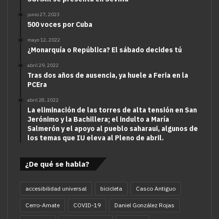
junio 27, 2023
500 voces por Cuba
mayo 12, 2022
¿Monarquía o República? El sábado decides tú
abril 29, 2022
Tras dos años de ausencia, ya huele a Feria en la
PCEra
abril 28, 2022
La eliminación de las torres de alta tensión en San
Jerónimo y la Bachillera; el indulto a María
Salmerón y el apoyo al pueblo saharaui, algunos de
los temas que IU eleva al Pleno de abril.
¿De qué se habla?
accesibilidad universal
bicicleta
Casco Antiguo
Cerro-Amate
COVID-19
Daniel González Rojas