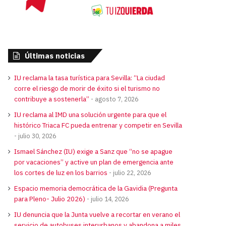
Últimas noticias
IU reclama la tasa turística para Sevilla: “La ciudad
corre el riesgo de morir de éxito si el turismo no
contribuye a sostenerla”
agosto 7, 2026
IU reclama al IMD una solución urgente para que el
histórico Triaca FC pueda entrenar y competir en Sevilla
julio 30, 2026
Ismael Sánchez (IU) exige a Sanz que “no se apague
por vacaciones” y active un plan de emergencia ante
los cortes de luz en los barrios
julio 22, 2026
Espacio memoria democrática de la Gavidia (Pregunta
para Pleno- Julio 2026)
julio 14, 2026
IU denuncia que la Junta vuelve a recortar en verano el
servicio de autobuses interurbanos y abandona a miles