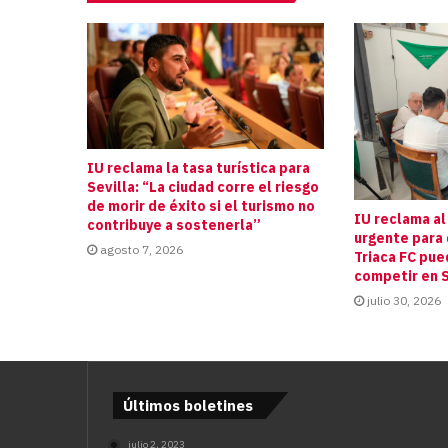
IU reclama la tasa turística para
Sevilla: “La ciudad corre el riesgo
de morir de éxito si el turismo no
IU reclama al
contribuye a sostenerla”
urgente para 
agosto 7, 2026
Triaca FC pue
competir en S
julio 30, 2026
Últimos boletines
julio 2, 2023