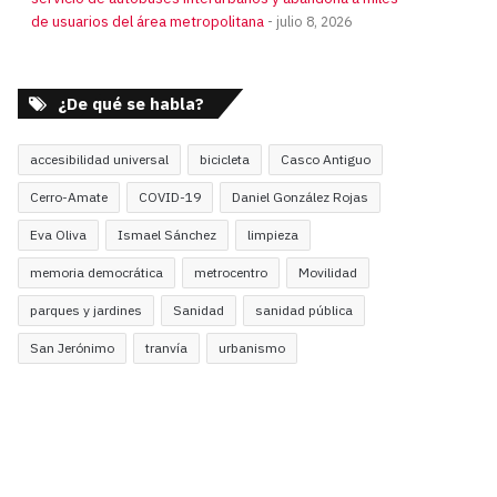
de usuarios del área metropolitana
julio 8, 2026
¿De qué se habla?
accesibilidad universal
bicicleta
Casco Antiguo
Cerro-Amate
COVID-19
Daniel González Rojas
Eva Oliva
Ismael Sánchez
limpieza
memoria democrática
metrocentro
Movilidad
parques y jardines
Sanidad
sanidad pública
San Jerónimo
tranvía
urbanismo