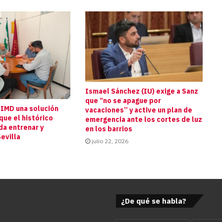
Ismael Sánchez (IU) exige a Sanz
que “no se apague por
 IMD una solución
vacaciones” y active un plan de
que el histórico
emergencia ante los cortes de luz
da entrenar y
en los barrios
evilla
julio 22, 2026
¿De qué se habla?