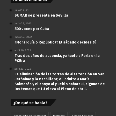
julio 2, 2023
SUMAR se presenta en Sevilla
junio 27, 2023
500 voces por Cuba
mayo 12, 2022
¿Monarquía o República? El sábado decides tú
abril 29, 2022
Tras dos años de ausencia, ya huele a Feria en la
PCEra
abril 28, 2022
La eliminación de las torres de alta tensión en San
Jerónimo y la Bachillera; el indulto a María
Salmerón y el apoyo al pueblo saharaui, algunos de
los temas que IU eleva al Pleno de abril.
¿De qué se habla?
accesibilidad universal
bicicleta
Casco Antiguo