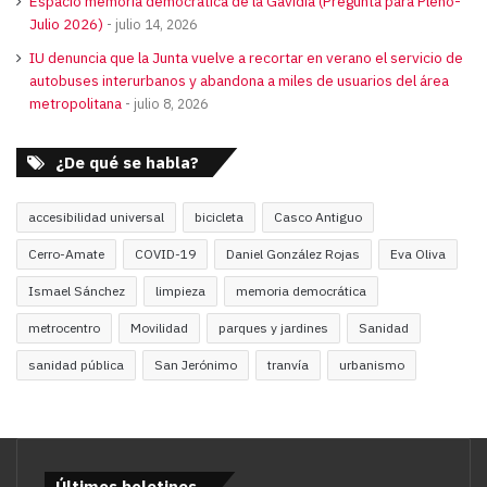
Espacio memoria democrática de la Gavidia (Pregunta para Pleno-
Julio 2026)
julio 14, 2026
IU denuncia que la Junta vuelve a recortar en verano el servicio de
autobuses interurbanos y abandona a miles de usuarios del área
metropolitana
julio 8, 2026
¿De qué se habla?
accesibilidad universal
bicicleta
Casco Antiguo
Cerro-Amate
COVID-19
Daniel González Rojas
Eva Oliva
Ismael Sánchez
limpieza
memoria democrática
metrocentro
Movilidad
parques y jardines
Sanidad
sanidad pública
San Jerónimo
tranvía
urbanismo
Últimos boletines