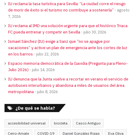
IU reclama la tasa turística para Sevilla: “La ciudad corre el riesgo
de morir de éxito si el turismo no contribuye a sostenerla”
agosto
7, 2026
IU reclama al IMD una solución urgente para que el histórico Triaca
FC pueda entrenar y competir en Sevilla
julio 30, 2026
Ismael Sánchez (IU) exige a Sanz que “no se apague por
vacaciones” y active un plan de emergencia ante los cortes de luz
en los barrios
julio 22, 2026
Espacio memoria democrática de la Gavidia (Pregunta para Pleno-
Julio 2026)
julio 14, 2026
IU denuncia que la Junta vuelve a recortar en verano el servicio de
autobuses interurbanos y abandona a miles de usuarios del área
metropolitana
julio 8, 2026
¿De qué se habla?
accesibilidad universal
bicicleta
Casco Antiguo
Cerro-Amate
COVID-19
Daniel González Rojas
Eva Oliva