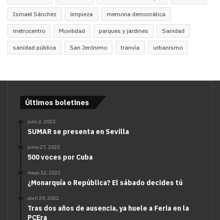
Ismael Sánchez
limpieza
memoria democrática
metrocentro
Movilidad
parques y jardines
Sanidad
sanidad pública
San Jerónimo
tranvía
urbanismo
Últimos boletines
julio 2, 2023
SUMAR se presenta en Sevilla
junio 27, 2023
500 voces por Cuba
mayo 12, 2022
¿Monarquía o República? El sábado decides tú
abril 29, 2022
Tras dos años de ausencia, ya huele a Feria en la
PCEra