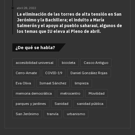
abril 28, 2022
La eliminación de las torres de alta tensión en San
Jerónimo y la Bachillera; el indulto a María
Salmerón y el apoyo al pueblo saharaui, algunos de
los temas que IU eleva al Pleno de abril.
¿De qué se habla?
accesibilidad universal
bicicleta
Casco Antiguo
Cerro-Amate
COVID-19
Daniel González Rojas
Eva Oliva
Ismael Sánchez
limpieza
memoria democrática
metrocentro
Movilidad
parques y jardines
Sanidad
sanidad pública
San Jerónimo
tranvía
urbanismo