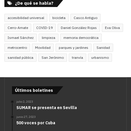
¿De qué se habla?
accesibilidad universal
bicicleta
Casco Antiguo
Cerro-Amate
COVID-19
Daniel González Rojas
Eva Oliva
Ismael Sánchez
limpieza
memoria democrática
metrocentro
Movilidad
parques y jardines
Sanidad
sanidad pública
San Jerónimo
tranvía
urbanismo
Últimos boletines
julio 2, 2023
SUMAR se presenta en Sevilla
junio 27, 2023
500 voces por Cuba