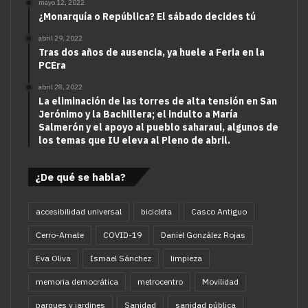
mayo 12, 2022
¿Monarquía o República? El sábado decides tú
abril 29, 2022
Tras dos años de ausencia, ya huele a Feria en la
PCEra
abril 28, 2022
La eliminación de las torres de alta tensión en San
Jerónimo y la Bachillera; el indulto a María
Salmerón y el apoyo al pueblo saharaui, algunos de
los temas que IU eleva al Pleno de abril.
¿De qué se habla?
accesibilidad universal
bicicleta
Casco Antiguo
Cerro-Amate
COVID-19
Daniel González Rojas
Eva Oliva
Ismael Sánchez
limpieza
memoria democrática
metrocentro
Movilidad
parques y jardines
Sanidad
sanidad pública