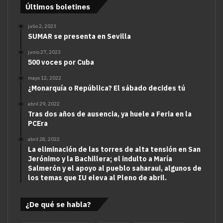
Últimos boletines
julio 2, 2023
SUMAR se presenta en Sevilla
junio 27, 2023
500 voces por Cuba
mayo 12, 2022
¿Monarquía o República? El sábado decides tú
abril 29, 2022
Tras dos años de ausencia, ya huele a Feria en la
PCEra
abril 28, 2022
La eliminación de las torres de alta tensión en San
Jerónimo y la Bachillera; el indulto a María
Salmerón y el apoyo al pueblo saharaui, algunos de
los temas que IU eleva al Pleno de abril.
¿De qué se habla?