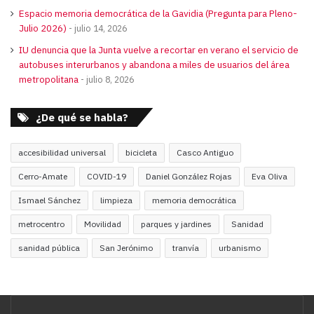
Espacio memoria democrática de la Gavidia (Pregunta para Pleno-
Julio 2026)
julio 14, 2026
IU denuncia que la Junta vuelve a recortar en verano el servicio de
autobuses interurbanos y abandona a miles de usuarios del área
metropolitana
julio 8, 2026
¿De qué se habla?
accesibilidad universal
bicicleta
Casco Antiguo
Cerro-Amate
COVID-19
Daniel González Rojas
Eva Oliva
Ismael Sánchez
limpieza
memoria democrática
metrocentro
Movilidad
parques y jardines
Sanidad
sanidad pública
San Jerónimo
tranvía
urbanismo