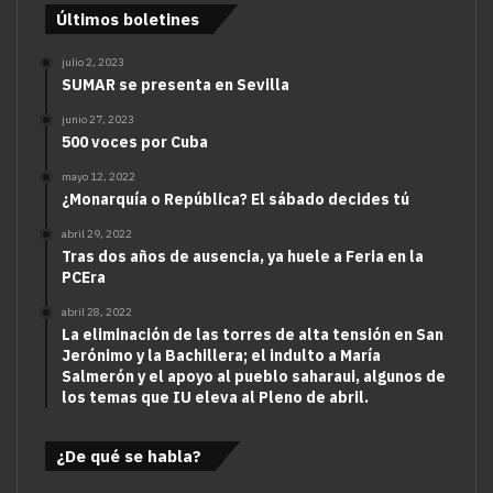
Últimos boletines
julio 2, 2023
SUMAR se presenta en Sevilla
junio 27, 2023
500 voces por Cuba
mayo 12, 2022
¿Monarquía o República? El sábado decides tú
abril 29, 2022
Tras dos años de ausencia, ya huele a Feria en la
PCEra
abril 28, 2022
La eliminación de las torres de alta tensión en San
Jerónimo y la Bachillera; el indulto a María
Salmerón y el apoyo al pueblo saharaui, algunos de
los temas que IU eleva al Pleno de abril.
¿De qué se habla?