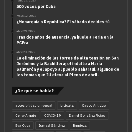
junio 27, 2023
500 voces por Cuba
mayo 12, 2022
¿Monarquía o República? El sábado decides tú
abril 29, 2022
Tras dos años de ausencia, ya huele a Feria en la
PCEra
abril 28, 2022
La eliminación de las torres de alta tensión en San
Jerónimo y la Bachillera; el indulto a María
Salmerón y el apoyo al pueblo saharaui, algunos de
los temas que IU eleva al Pleno de abril.
¿De qué se habla?
accesibilidad universal
bicicleta
Casco Antiguo
Cerro-Amate
COVID-19
Daniel González Rojas
Eva Oliva
Ismael Sánchez
limpieza