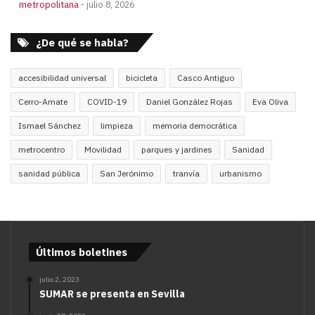
metropolitana
julio 8, 2026
¿De qué se habla?
accesibilidad universal
bicicleta
Casco Antiguo
Cerro-Amate
COVID-19
Daniel González Rojas
Eva Oliva
Ismael Sánchez
limpieza
memoria democrática
metrocentro
Movilidad
parques y jardines
Sanidad
sanidad pública
San Jerónimo
tranvía
urbanismo
Últimos boletines
julio 2, 2023
SUMAR se presenta en Sevilla