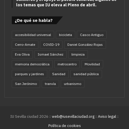
los temas que IU eleva al Pleno de abril.
¿De qué se habla?
accesibilidad universal
bicicleta
Casco Antiguo
Cerro-Amate
COVID-19
Daniel González Rojas
Eva Oliva
Ismael Sánchez
limpieza
memoria democrática
metrocentro
Movilidad
parques y jardines
Sanidad
sanidad pública
San Jerónimo
tranvía
urbanismo
IU Sevilla ciudad 2026 ::
web@iusevillaciudad.org
::
Aviso legal
::
Política de cookies