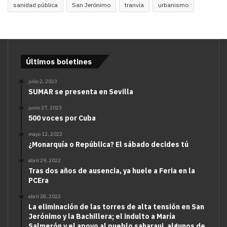
sanidad pública
San Jerónimo
tranvía
urbanismo
Últimos boletines
julio 2, 2023
SUMAR se presenta en Sevilla
junio 27, 2023
500 voces por Cuba
mayo 12, 2022
¿Monarquía o República? El sábado decides tú
abril 29, 2022
Tras dos años de ausencia, ya huele a Feria en la
PCEra
abril 28, 2022
La eliminación de las torres de alta tensión en San
Jerónimo y la Bachillera; el indulto a María
Salmerón y el apoyo al pueblo saharaui, algunos de