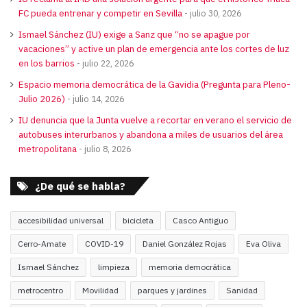
FC pueda entrenar y competir en Sevilla
julio 30, 2026
Ismael Sánchez (IU) exige a Sanz que “no se apague por
vacaciones” y active un plan de emergencia ante los cortes de luz
en los barrios
julio 22, 2026
Espacio memoria democrática de la Gavidia (Pregunta para Pleno-
Julio 2026)
julio 14, 2026
IU denuncia que la Junta vuelve a recortar en verano el servicio de
autobuses interurbanos y abandona a miles de usuarios del área
metropolitana
julio 8, 2026
¿De qué se habla?
accesibilidad universal
bicicleta
Casco Antiguo
Cerro-Amate
COVID-19
Daniel González Rojas
Eva Oliva
Ismael Sánchez
limpieza
memoria democrática
metrocentro
Movilidad
parques y jardines
Sanidad