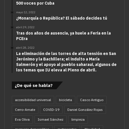
500 voces por Cuba
mayo 12, 2022
¿Monarquía o República? El sábado decides tú
abril 29, 2022
Tras dos años de ausencia, ya huele a Feria en la
PCEra
abril 28, 2022
La eliminación de las torres de alta tensión en San
Jerónimo y la Bachillera; el indulto a María
Salmerón y el apoyo al pueblo saharaui, algunos de
los temas que IU eleva al Pleno de abril.
¿De qué se habla?
accesibilidad universal
bicicleta
Casco Antiguo
Cerro-Amate
COVID-19
Daniel González Rojas
Eva Oliva
Ismael Sánchez
limpieza