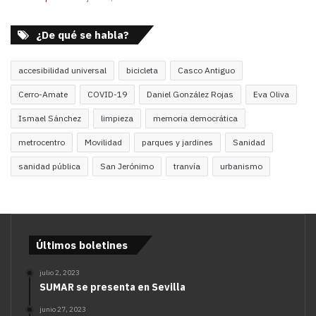
¿De qué se habla?
accesibilidad universal
bicicleta
Casco Antiguo
Cerro-Amate
COVID-19
Daniel González Rojas
Eva Oliva
Ismael Sánchez
limpieza
memoria democrática
metrocentro
Movilidad
parques y jardines
Sanidad
sanidad pública
San Jerónimo
tranvía
urbanismo
Últimos boletines
julio 2, 2023
SUMAR se presenta en Sevilla
junio 27, 2023