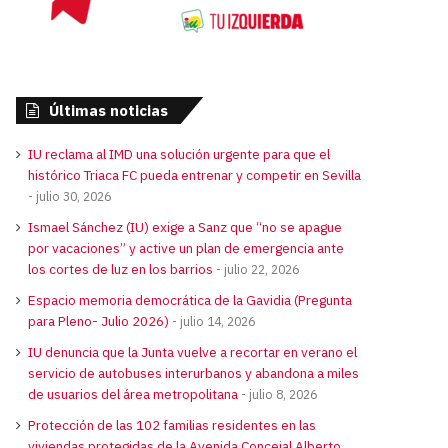
Últimas noticias
IU reclama al IMD una solución urgente para que el
histórico Triaca FC pueda entrenar y competir en Sevilla
julio 30, 2026
Ismael Sánchez (IU) exige a Sanz que “no se apague
por vacaciones” y active un plan de emergencia ante
los cortes de luz en los barrios
julio 22, 2026
Espacio memoria democrática de la Gavidia (Pregunta
para Pleno- Julio 2026)
julio 14, 2026
IU denuncia que la Junta vuelve a recortar en verano el
servicio de autobuses interurbanos y abandona a miles
de usuarios del área metropolitana
julio 8, 2026
Protección de las 102 familias residentes en las
viviendas protegidas de la Avenida Concejal Alberto