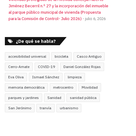
Jiménez Becerril n.º 27 y la incorporación del inmueble
al parque público municipal de vivienda (Propuesta
para la Comisión de Control- Julio 2026)
julio 6, 2026
¿De qué se habla?
accesibilidad universal
bicicleta
Casco Antiguo
Cerro-Amate
COVID-19
Daniel González Rojas
Eva Oliva
Ismael Sánchez
limpieza
memoria democrática
metrocentro
Movilidad
parques y jardines
Sanidad
sanidad pública
San Jerónimo
tranvía
urbanismo