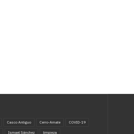
Casco Antiguo
Cerro-Amate
COVID-19
Ismael Sánchez
limpieza