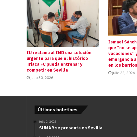
Ismael Sánche
que “no se a
IU reclama al IMD una solución
vacaciones” y
urgente para que el histórico
emergencia an
Triaca FC pueda entrenar y
en los barrio
competir en Sevilla
julio 22, 2026
julio 30, 2026
Últimos boletines
julio 2, 2023
SUMAR se presenta en Sevilla