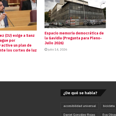
Espacio memoria democrática de
z (IU) exige a Sanz
la Gavidia (Pregunta para Pleno-
pague por
Julio 2026)
 active un plan de
julio 14, 2026
te los cortes de luz
s
¿De qué se habla?
accesibilidad universal
bicicleta
Daniel González Rojas
Eva Oliva