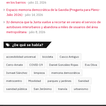
en los barrios
julio 22, 2026
Espacio memoria democrática de la Gavidia (Pregunta para Pleno-
Julio 2026)
julio 14, 2026
IU denuncia que la Junta vuelve a recortar en verano el servicio de
autobuses interurbanos y abandona a miles de usuarios del área
metropolitana
julio 8, 2026
¿De qué se habla?
accesibilidad universal
bicicleta
Casco Antiguo
Cerro-Amate
COVID-19
Daniel González Rojas
Eva Oliva
Ismael Sánchez
limpieza
memoria democrática
metrocentro
Movilidad
parques y jardines
Sanidad
sanidad pública
San Jerónimo
tranvía
urbanismo