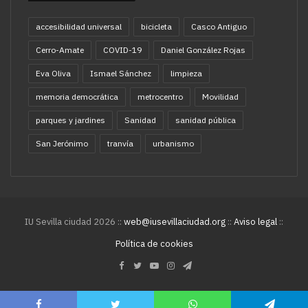
accesibilidad universal
bicicleta
Casco Antiguo
Cerro-Amate
COVID-19
Daniel González Rojas
Eva Oliva
Ismael Sánchez
limpieza
memoria democrática
metrocentro
Movilidad
parques y jardines
Sanidad
sanidad pública
San Jerónimo
tranvía
urbanismo
IU Sevilla ciudad 2026 ::
web@iusevillaciudad.org
::
Aviso legal
::
Política de cookies
Facebook
Twitter
YouTube
Instagram
Telegram