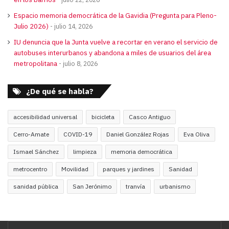
Espacio memoria democrática de la Gavidia (Pregunta para Pleno-
Julio 2026)
julio 14, 2026
IU denuncia que la Junta vuelve a recortar en verano el servicio de
autobuses interurbanos y abandona a miles de usuarios del área
metropolitana
julio 8, 2026
¿De qué se habla?
accesibilidad universal
bicicleta
Casco Antiguo
Cerro-Amate
COVID-19
Daniel González Rojas
Eva Oliva
Ismael Sánchez
limpieza
memoria democrática
metrocentro
Movilidad
parques y jardines
Sanidad
sanidad pública
San Jerónimo
tranvía
urbanismo