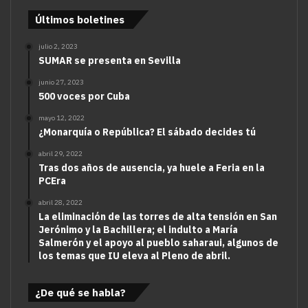
Últimos boletines
julio 2, 2023
SUMAR se presenta en Sevilla
junio 27, 2023
500 voces por Cuba
mayo 12, 2022
¿Monarquía o República? El sábado decides tú
abril 29, 2022
Tras dos años de ausencia, ya huele a Feria en la
PCEra
abril 28, 2022
La eliminación de las torres de alta tensión en San
Jerónimo y la Bachillera; el indulto a María
Salmerón y el apoyo al pueblo saharaui, algunos de
los temas que IU eleva al Pleno de abril.
¿De qué se habla?