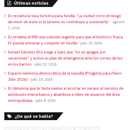
Últimas noticias
IU reclama la tasa turística para Sevilla: “La ciudad corre el riesgo
de morir de éxito si el turismo no contribuye a sostenerla”
agosto
7, 2026
IU reclama al IMD una solución urgente para que el histórico Triaca
FC pueda entrenar y competir en Sevilla
julio 30, 2026
Ismael Sánchez (IU) exige a Sanz que “no se apague por
vacaciones” y active un plan de emergencia ante los cortes de luz
en los barrios
julio 22, 2026
Espacio memoria democrática de la Gavidia (Pregunta para Pleno-
Julio 2026)
julio 14, 2026
IU denuncia que la Junta vuelve a recortar en verano el servicio de
autobuses interurbanos y abandona a miles de usuarios del área
metropolitana
julio 8, 2026
¿De qué se habla?