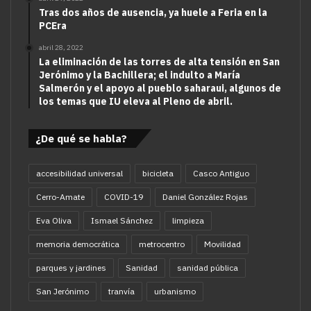
Tras dos años de ausencia, ya huele a Feria en la
PCEra
abril 28, 2022
La eliminación de las torres de alta tensión en San
Jerónimo y la Bachillera; el indulto a María
Salmerón y el apoyo al pueblo saharaui, algunos de
los temas que IU eleva al Pleno de abril.
¿De qué se habla?
accesibilidad universal
bicicleta
Casco Antiguo
Cerro-Amate
COVID-19
Daniel González Rojas
Eva Oliva
Ismael Sánchez
limpieza
memoria democrática
metrocentro
Movilidad
parques y jardines
Sanidad
sanidad pública
San Jerónimo
tranvía
urbanismo