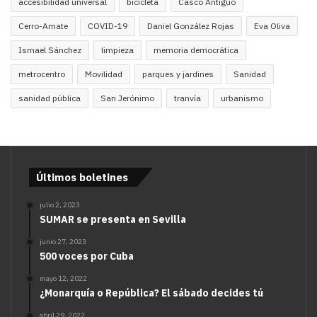
accesibilidad universal
bicicleta
Casco Antiguo
Cerro-Amate
COVID-19
Daniel González Rojas
Eva Oliva
Ismael Sánchez
limpieza
memoria democrática
metrocentro
Movilidad
parques y jardines
Sanidad
sanidad pública
San Jerónimo
tranvía
urbanismo
Últimos boletines
julio 2, 2023
SUMAR se presenta en Sevilla
junio 27, 2023
500 voces por Cuba
mayo 12, 2022
¿Monarquía o República? El sábado decides tú
abril 29, 2022