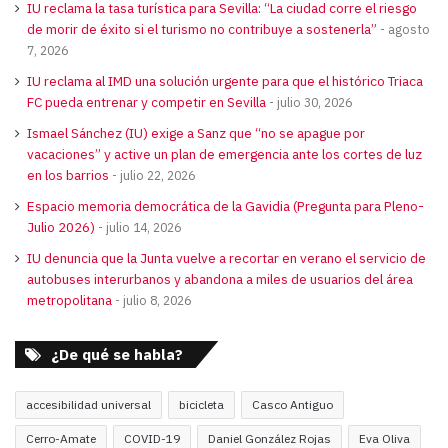
IU reclama la tasa turística para Sevilla: “La ciudad corre el riesgo
de morir de éxito si el turismo no contribuye a sostenerla”
agosto
7, 2026
IU reclama al IMD una solución urgente para que el histórico Triaca
FC pueda entrenar y competir en Sevilla
julio 30, 2026
Ismael Sánchez (IU) exige a Sanz que “no se apague por
vacaciones” y active un plan de emergencia ante los cortes de luz
en los barrios
julio 22, 2026
Espacio memoria democrática de la Gavidia (Pregunta para Pleno-
Julio 2026)
julio 14, 2026
IU denuncia que la Junta vuelve a recortar en verano el servicio de
autobuses interurbanos y abandona a miles de usuarios del área
metropolitana
julio 8, 2026
¿De qué se habla?
accesibilidad universal
bicicleta
Casco Antiguo
Cerro-Amate
COVID-19
Daniel González Rojas
Eva Oliva