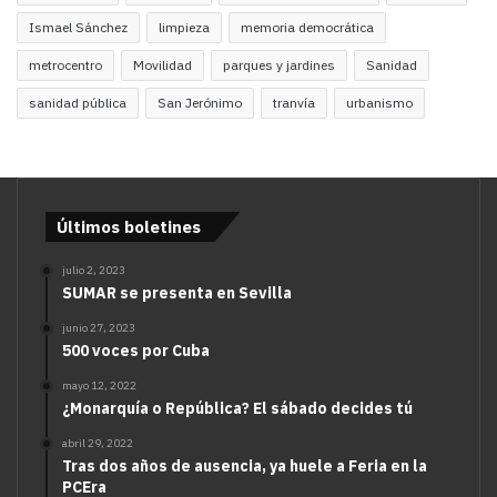
Ismael Sánchez
limpieza
memoria democrática
metrocentro
Movilidad
parques y jardines
Sanidad
sanidad pública
San Jerónimo
tranvía
urbanismo
Últimos boletines
julio 2, 2023
SUMAR se presenta en Sevilla
junio 27, 2023
500 voces por Cuba
mayo 12, 2022
¿Monarquía o República? El sábado decides tú
abril 29, 2022
Tras dos años de ausencia, ya huele a Feria en la
PCEra