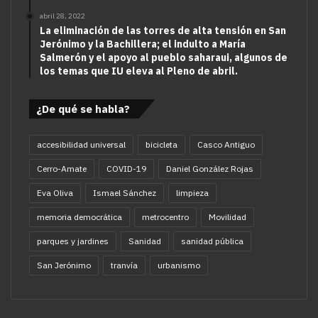
abril 28, 2022
La eliminación de las torres de alta tensión en San
Jerónimo y la Bachillera; el indulto a María
Salmerón y el apoyo al pueblo saharaui, algunos de
los temas que IU eleva al Pleno de abril.
¿De qué se habla?
accesibilidad universal
bicicleta
Casco Antiguo
Cerro-Amate
COVID-19
Daniel González Rojas
Eva Oliva
Ismael Sánchez
limpieza
memoria democrática
metrocentro
Movilidad
parques y jardines
Sanidad
sanidad pública
San Jerónimo
tranvía
urbanismo