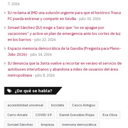
7, 2026
IU reclama al IMD una solución urgente para que el histórico Triaca
FC pueda entrenar y competir en Sevilla
julio 30, 2026
Ismael Sánchez (IU) exige a Sanz que “no se apague por
vacaciones” y active un plan de emergencia ante los cortes de luz
en los barrios
julio 22, 2026
Espacio memoria democrática de la Gavidia (Pregunta para Pleno-
Julio 2026)
julio 14, 2026
IU denuncia que la Junta vuelve a recortar en verano el servicio de
autobuses interurbanos y abandona a miles de usuarios del área
metropolitana
julio 8, 2026
¿De qué se habla?
accesibilidad universal
bicicleta
Casco Antiguo
Cerro-Amate
COVID-19
Daniel González Rojas
Eva Oliva
Ismael Sánchez
limpieza
memoria democrática