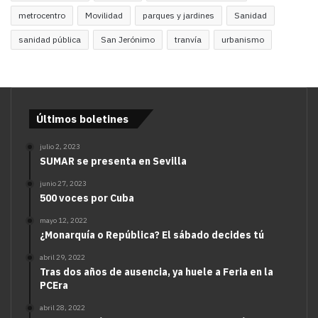
metrocentro
Movilidad
parques y jardines
Sanidad
sanidad pública
San Jerónimo
tranvía
urbanismo
Últimos boletines
julio 2, 2023
SUMAR se presenta en Sevilla
junio 27, 2023
500 voces por Cuba
mayo 12, 2022
¿Monarquía o República? El sábado decides tú
abril 29, 2022
Tras dos años de ausencia, ya huele a Feria en la
PCEra
abril 28, 2022