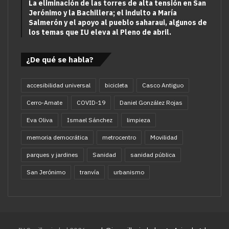
La eliminación de las torres de alta tensión en San
Jerónimo y la Bachillera; el indulto a María
Salmerón y el apoyo al pueblo saharaui, algunos de
los temas que IU eleva al Pleno de abril.
¿De qué se habla?
accesibilidad universal
bicicleta
Casco Antiguo
Cerro-Amate
COVID-19
Daniel González Rojas
Eva Oliva
Ismael Sánchez
limpieza
memoria democrática
metrocentro
Movilidad
parques y jardines
Sanidad
sanidad pública
San Jerónimo
tranvía
urbanismo