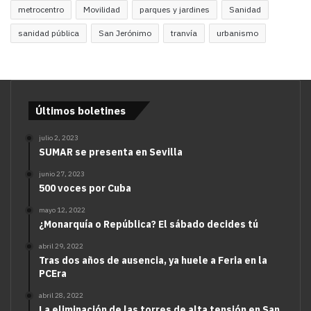
metrocentro
Movilidad
parques y jardines
Sanidad
sanidad pública
San Jerónimo
tranvía
urbanismo
Últimos boletines
julio 2, 2023
SUMAR se presenta en Sevilla
junio 27, 2023
500 voces por Cuba
mayo 12, 2022
¿Monarquía o República? El sábado decides tú
abril 29, 2022
Tras dos años de ausencia, ya huele a Feria en la
PCEra
abril 28, 2022
La eliminación de las torres de alta tensión en San