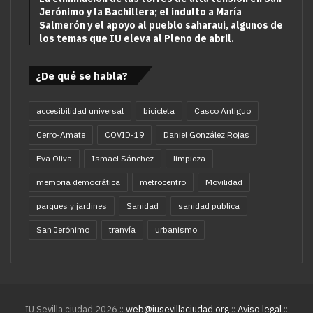
Jerónimo y la Bachillera; el indulto a María
Salmerón y el apoyo al pueblo saharaui, algunos de
los temas que IU eleva al Pleno de abril.
¿De qué se habla?
accesibilidad universal
bicicleta
Casco Antiguo
Cerro-Amate
COVID-19
Daniel González Rojas
Eva Oliva
Ismael Sánchez
limpieza
memoria democrática
metrocentro
Movilidad
parques y jardines
Sanidad
sanidad pública
San Jerónimo
tranvía
urbanismo
IU Sevilla ciudad 2026 ::
web@iusevillaciudad.org
::
Aviso legal
::