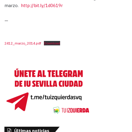
marzo.
http://bit.ly/1d0619r
—
2412_marzo_2014.pdf
Download
Últimas noticias