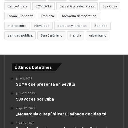
Cerro-Amate
COVID-19
Daniel González Rojas
Eva Oliva
Ismael Sánchez
limpieza
memoria democrática
metrocentro
Movilidad
parques y jardines
Sanidad
sanidad pública
San Jerónimo
tranvía
urbanismo
Últimos boletines
julio 2, 2023
SUMAR se presenta en Sevilla
junio 27, 2023
500 voces por Cuba
mayo 12, 2022
¿Monarquía o República? El sábado decides tú
abril 29, 2022