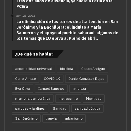
Tras dos años de ausencia, ya huele a Feria en la
PCEra
abril 28, 2022
La eliminación de las torres de alta tensión en San
Jerónimo y la Bachillera; el indulto a María
Salmerón y el apoyo al pueblo saharaui, algunos de
los temas que IU eleva al Pleno de abril.
¿De qué se habla?
accesibilidad universal
bicicleta
Casco Antiguo
Cerro-Amate
COVID-19
Daniel González Rojas
Eva Oliva
Ismael Sánchez
limpieza
memoria democrática
metrocentro
Movilidad
parques y jardines
Sanidad
sanidad pública
San Jerónimo
tranvía
urbanismo