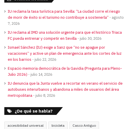
IU reclama la tasa turística para Sevilla: “La ciudad corre el riesgo
de morir de éxito si el turismo no contribuye a sostenerla”
agosto
7, 2026
IU reclama al IMD una solución urgente para que el histórico Triaca
FC pueda entrenar y competir en Sevilla
julio 30, 2026
Ismael Sánchez (IU) exige a Sanz que “no se apague por
vacaciones” y active un plan de emergencia ante los cortes de luz
en los barrios
julio 22, 2026
Espacio memoria democrática de la Gavidia (Pregunta para Pleno-
Julio 2026)
julio 14, 2026
IU denuncia que la Junta vuelve a recortar en verano el servicio de
autobuses interurbanos y abandona a miles de usuarios del área
metropolitana
julio 8, 2026
¿De qué se habla?
accesibilidad universal
bicicleta
Casco Antiguo