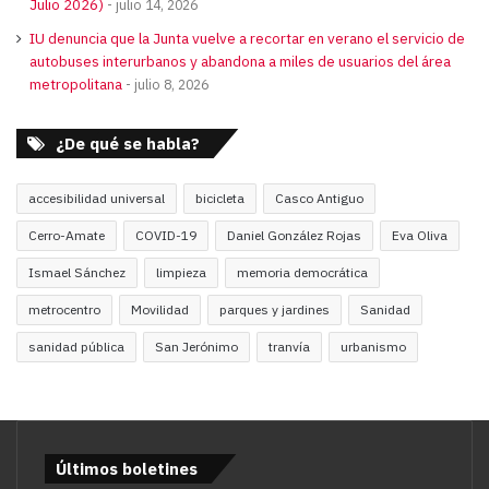
Julio 2026)
julio 14, 2026
IU denuncia que la Junta vuelve a recortar en verano el servicio de
autobuses interurbanos y abandona a miles de usuarios del área
metropolitana
julio 8, 2026
¿De qué se habla?
accesibilidad universal
bicicleta
Casco Antiguo
Cerro-Amate
COVID-19
Daniel González Rojas
Eva Oliva
Ismael Sánchez
limpieza
memoria democrática
metrocentro
Movilidad
parques y jardines
Sanidad
sanidad pública
San Jerónimo
tranvía
urbanismo
Últimos boletines