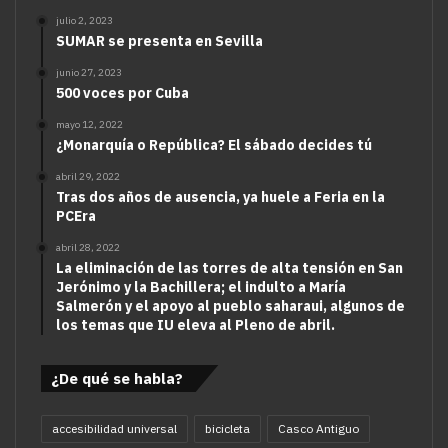
julio 2, 2023
SUMAR se presenta en Sevilla
junio 27, 2023
500 voces por Cuba
mayo 12, 2022
¿Monarquía o República? El sábado decides tú
abril 29, 2022
Tras dos años de ausencia, ya huele a Feria en la
PCEra
abril 28, 2022
La eliminación de las torres de alta tensión en San
Jerónimo y la Bachillera; el indulto a María
Salmerón y el apoyo al pueblo saharaui, algunos de
los temas que IU eleva al Pleno de abril.
¿De qué se habla?
accesibilidad universal
bicicleta
Casco Antiguo