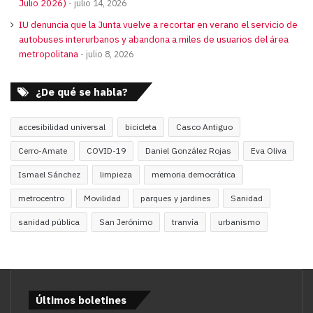
Julio 2026)
julio 14, 2026
IU denuncia que la Junta vuelve a recortar en verano el servicio de
autobuses interurbanos y abandona a miles de usuarios del área
metropolitana
julio 8, 2026
¿De qué se habla?
accesibilidad universal
bicicleta
Casco Antiguo
Cerro-Amate
COVID-19
Daniel González Rojas
Eva Oliva
Ismael Sánchez
limpieza
memoria democrática
metrocentro
Movilidad
parques y jardines
Sanidad
sanidad pública
San Jerónimo
tranvía
urbanismo
Últimos boletines