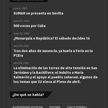
julio 2, 2023
SUMAR se presenta en Sevilla
junio 27, 2023
500 voces por Cuba
mayo 12, 2022
¿Monarquía o República? El sábado decides tú
abril 29, 2022
Tras dos años de ausencia, ya huele a Feria en la
PCEra
abril 28, 2022
La eliminación de las torres de alta tensión en San
Jerónimo y la Bachillera; el indulto a María
Salmerón y el apoyo al pueblo saharaui, algunos de
los temas que IU eleva al Pleno de abril.
¿De qué se habla?
accesibilidad universal
bicicleta
Casco Antiguo