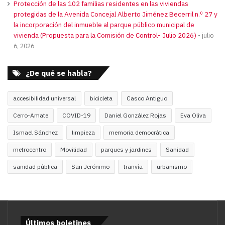
Protección de las 102 familias residentes en las viviendas
protegidas de la Avenida Concejal Alberto Jiménez Becerril n.º 27 y
la incorporación del inmueble al parque público municipal de
vivienda (Propuesta para la Comisión de Control- Julio 2026)
julio
6, 2026
¿De qué se habla?
accesibilidad universal
bicicleta
Casco Antiguo
Cerro-Amate
COVID-19
Daniel González Rojas
Eva Oliva
Ismael Sánchez
limpieza
memoria democrática
metrocentro
Movilidad
parques y jardines
Sanidad
sanidad pública
San Jerónimo
tranvía
urbanismo
Últimos boletines