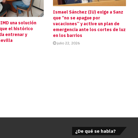
Ismael Sánchez (IU) exige a Sanz
que “no se apague por
 IMD una solución
vacaciones” y active un plan de
que el histórico
emergencia ante los cortes de luz
da entrenar y
en los barrios
evilla
julio 22, 2026
¿De qué se habla?