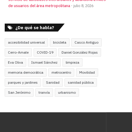
de usuarios del área metropolitana
julio 8, 2026
¿De qué se habla?
accesibilidad universal
bicicleta
Casco Antiguo
Cerro-Amate
COVID-19
Daniel González Rojas
Eva Oliva
Ismael Sánchez
limpieza
memoria democrática
metrocentro
Movilidad
parques y jardines
Sanidad
sanidad pública
San Jerónimo
tranvía
urbanismo