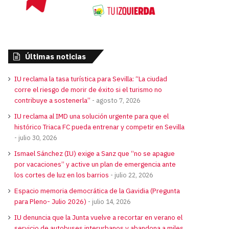
Últimas noticias
IU reclama la tasa turística para Sevilla: “La ciudad
corre el riesgo de morir de éxito si el turismo no
contribuye a sostenerla”
agosto 7, 2026
IU reclama al IMD una solución urgente para que el
histórico Triaca FC pueda entrenar y competir en Sevilla
julio 30, 2026
Ismael Sánchez (IU) exige a Sanz que “no se apague
por vacaciones” y active un plan de emergencia ante
los cortes de luz en los barrios
julio 22, 2026
Espacio memoria democrática de la Gavidia (Pregunta
para Pleno- Julio 2026)
julio 14, 2026
IU denuncia que la Junta vuelve a recortar en verano el
servicio de autobuses interurbanos y abandona a miles