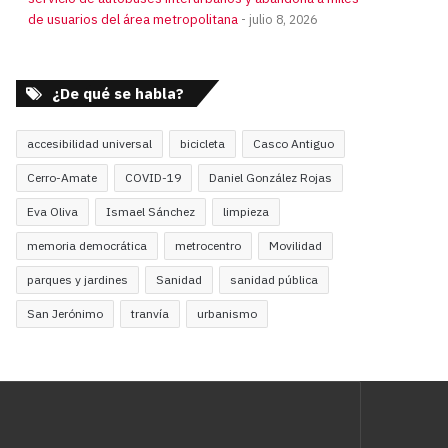
de usuarios del área metropolitana
julio 8, 2026
¿De qué se habla?
accesibilidad universal
bicicleta
Casco Antiguo
Cerro-Amate
COVID-19
Daniel González Rojas
Eva Oliva
Ismael Sánchez
limpieza
memoria democrática
metrocentro
Movilidad
parques y jardines
Sanidad
sanidad pública
San Jerónimo
tranvía
urbanismo