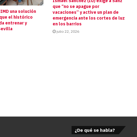
Ismael Sánchez (IU) exige a Sanz
que “no se apague por
 IMD una solución
vacaciones” y active un plan de
que el histórico
emergencia ante los cortes de luz
da entrenar y
en los barrios
evilla
julio 22, 2026
¿De qué se habla?