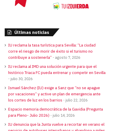
Últimas noticias
IU reclama la tasa turística para Sevilla: “La ciudad
corre el riesgo de morir de éxito si el turismo no
contribuye a sostenerla”
agosto 7, 2026
IU reclama al IMD una solución urgente para que el
histórico Triaca FC pueda entrenar y competir en Sevilla
julio 30, 2026
Ismael Sánchez (IU) exige a Sanz que “no se apague
por vacaciones” y active un plan de emergencia ante
los cortes de luz en los barrios
julio 22, 2026
Espacio memoria democrática de la Gavidia (Pregunta
para Pleno- Julio 2026)
julio 14, 2026
IU denuncia que la Junta vuelve a recortar en verano el
servicio de autobuses interurbanos y abandona a miles