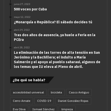
junio 27, 2023
500 voces por Cuba
mayo 12, 2022
¿Monarquía o República? El sábado decides tú
abril 29, 2022
Tras dos años de ausencia, ya huele a Feria en la
PCEra
abril 28, 2022
La eliminación de las torres de alta tensión en San
Jerónimo y la Bachillera; el indulto a María
Salmerón y el apoyo al pueblo saharaui, algunos de
los temas que IU eleva al Pleno de abril.
¿De qué se habla?
accesibilidad universal
bicicleta
Casco Antiguo
Cerro-Amate
COVID-19
Daniel González Rojas
Eva Oliva
Ismael Sánchez
limpieza