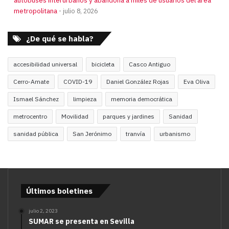
metropolitana
julio 8, 2026
¿De qué se habla?
accesibilidad universal
bicicleta
Casco Antiguo
Cerro-Amate
COVID-19
Daniel González Rojas
Eva Oliva
Ismael Sánchez
limpieza
memoria democrática
metrocentro
Movilidad
parques y jardines
Sanidad
sanidad pública
San Jerónimo
tranvía
urbanismo
Últimos boletines
julio 2, 2023
SUMAR se presenta en Sevilla