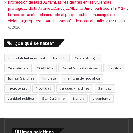
Protección de las 102 familias residentes en las viviendas
protegidas de la Avenida Concejal Alberto Jiménez Becerril n.º 27 y
la incorporación del inmueble al parque público municipal de
vivienda (Propuesta para la Comisión de Control- Julio 2026)
julio
6, 2026
¿De qué se habla?
accesibilidad universal
bicicleta
Casco Antiguo
Cerro-Amate
COVID-19
Daniel González Rojas
Eva Oliva
Ismael Sánchez
limpieza
memoria democrática
metrocentro
Movilidad
parques y jardines
Sanidad
sanidad pública
San Jerónimo
tranvía
urbanismo
Últimos boletines