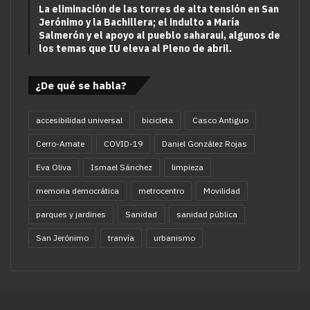
La eliminación de las torres de alta tensión en San
Jerónimo y la Bachillera; el indulto a María
Salmerón y el apoyo al pueblo saharaui, algunos de
los temas que IU eleva al Pleno de abril.
¿De qué se habla?
accesibilidad universal
bicicleta
Casco Antiguo
Cerro-Amate
COVID-19
Daniel González Rojas
Eva Oliva
Ismael Sánchez
limpieza
memoria democrática
metrocentro
Movilidad
parques y jardines
Sanidad
sanidad pública
San Jerónimo
tranvía
urbanismo