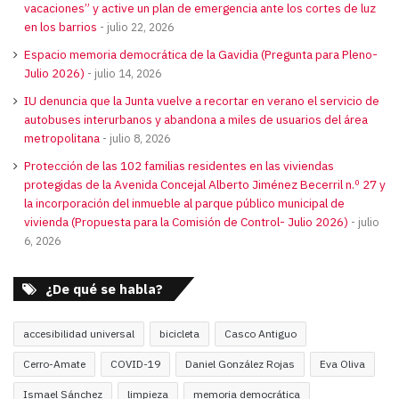
vacaciones” y active un plan de emergencia ante los cortes de luz
en los barrios
julio 22, 2026
Espacio memoria democrática de la Gavidia (Pregunta para Pleno-
Julio 2026)
julio 14, 2026
IU denuncia que la Junta vuelve a recortar en verano el servicio de
autobuses interurbanos y abandona a miles de usuarios del área
metropolitana
julio 8, 2026
Protección de las 102 familias residentes en las viviendas
protegidas de la Avenida Concejal Alberto Jiménez Becerril n.º 27 y
la incorporación del inmueble al parque público municipal de
vivienda (Propuesta para la Comisión de Control- Julio 2026)
julio
6, 2026
¿De qué se habla?
accesibilidad universal
bicicleta
Casco Antiguo
Cerro-Amate
COVID-19
Daniel González Rojas
Eva Oliva
Ismael Sánchez
limpieza
memoria democrática