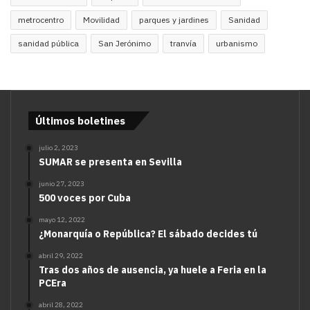
metrocentro
Movilidad
parques y jardines
Sanidad
sanidad pública
San Jerónimo
tranvía
urbanismo
Últimos boletines
julio 2, 2023
SUMAR se presenta en Sevilla
junio 27, 2023
500 voces por Cuba
mayo 12, 2022
¿Monarquía o República? El sábado decides tú
abril 29, 2022
Tras dos años de ausencia, ya huele a Feria en la
PCEra
abril 28, 2022